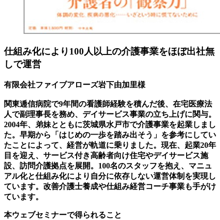
仕組み化により100人以上の介護事業をほぼ出社無
しで運営
有限会社ファイブアローズ岩下由加里様
関東逓信病院で9年間の看護師経験を積んだ後、在宅医療法
人で副理事長を務め、デイサービス事業の立ち上げに関与。
2004年、弟妹とともに茨城県水戸市で介護事業を起業しまし
た。早期から「はじめの一歩を踏み出そう」を参考にしてい
たことによって、経営が軌道に乗りました。現在、起業20年
目を迎え、サービス付き高齢者向け住宅やデイサービス施
設、訪問介護拠点を展開。100名のスタッフを抱え、マニュ
アル化と仕組み化により自分に依存しない運営体制を実現し
ています。改善介護士養成や仕組み経営コーチ事業も手がけ
ています。
本ウェブセミナーで得られること